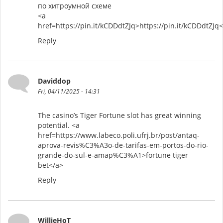
по хитроумной схеме
<a
href=https://pin.it/kCDDdtZJq>https://pin.it/kCDDdtZJq
Reply
Daviddop
Fri, 04/11/2025 - 14:31
The casino’s Tiger Fortune slot has great winning
potential. <a
href=https://www.labeco.poli.ufrj.br/post/antaq-
aprova-revis%C3%A3o-de-tarifas-em-portos-do-rio-
grande-do-sul-e-amap%C3%A1>fortune tiger
bet</a>
Reply
WillieHoT