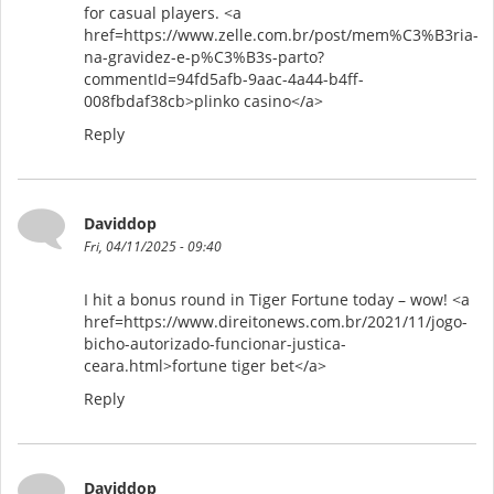
for casual players. <a
href=https://www.zelle.com.br/post/mem%C3%B3ria-
na-gravidez-e-p%C3%B3s-parto?
commentId=94fd5afb-9aac-4a44-b4ff-
008fbdaf38cb>plinko casino</a>
Reply
Daviddop
Fri, 04/11/2025 - 09:40
I hit a bonus round in Tiger Fortune today – wow! <a
href=https://www.direitonews.com.br/2021/11/jogo-
bicho-autorizado-funcionar-justica-
ceara.html>fortune tiger bet</a>
Reply
Daviddop