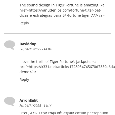
The sound design in Tiger Fortune is amazing. <a
href=https://vanudenips.com/fortune-tiger-bet-
dicas-e-estrategias-para-5/>fortune tiger 777</a>
Reply
Daviddop
Fri, 04/11/2025 - 14:04
I love the thrill of Tiger Fortune’s jackpots. <a
href=https://k331.net/article/1728934745670d7359a6d
demo</a>
Reply
ArronEnlit
Fri, 04/11/2025 - 14:14
Отец и сын три года объедали сотню ресторанов