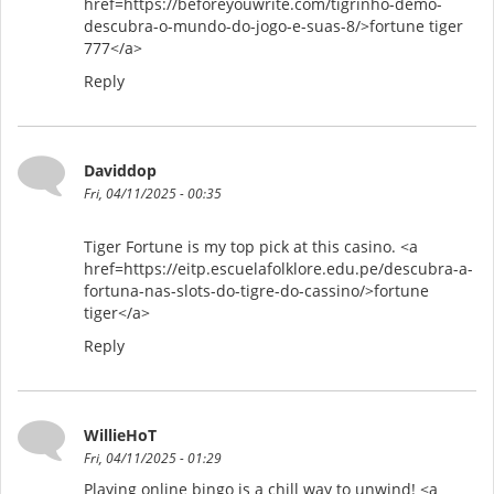
href=https://beforeyouwrite.com/tigrinho-demo-
descubra-o-mundo-do-jogo-e-suas-8/>fortune tiger
777</a>
Reply
Daviddop
Fri, 04/11/2025 - 00:35
Tiger Fortune is my top pick at this casino. <a
href=https://eitp.escuelafolklore.edu.pe/descubra-a-
fortuna-nas-slots-do-tigre-do-cassino/>fortune
tiger</a>
Reply
WillieHoT
Fri, 04/11/2025 - 01:29
Playing online bingo is a chill way to unwind! <a