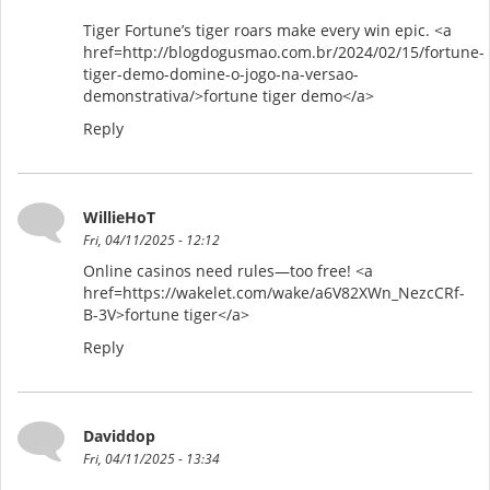
Tiger Fortune’s tiger roars make every win epic. <a
href=http://blogdogusmao.com.br/2024/02/15/fortune-
tiger-demo-domine-o-jogo-na-versao-
demonstrativa/>fortune tiger demo</a>
Reply
WillieHoT
Fri, 04/11/2025 - 12:12
Online casinos need rules—too free! <a
href=https://wakelet.com/wake/a6V82XWn_NezcCRf-
B-3V>fortune tiger</a>
Reply
Daviddop
Fri, 04/11/2025 - 13:34